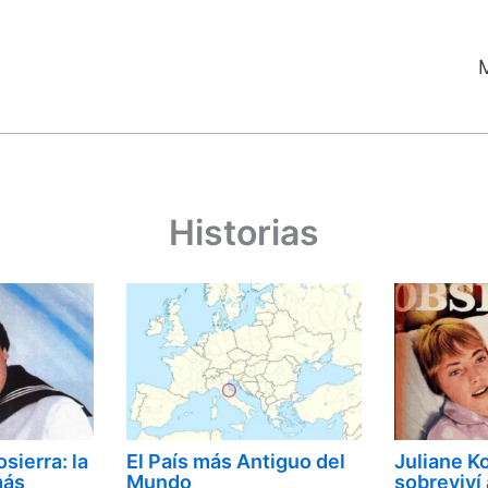
Historias
sierra: la
El País más Antiguo del
Juliane 
más
Mundo
sobreviví