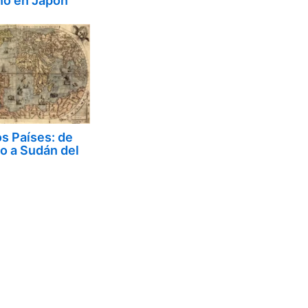
no en Japón
os Países: de
o a Sudán del