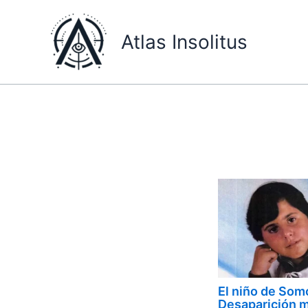
Ir
al
Atlas Insolitus
contenido
El niño de Somo
Desaparición 