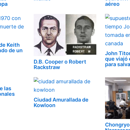
opa
aéreo
de Keith
ndo de un
John Tito
que viajó
D.B. Cooper o Robert
para salva
Rackstraw
e las
onales
Ciudad Amurallada de
Kowloon
Chongryon