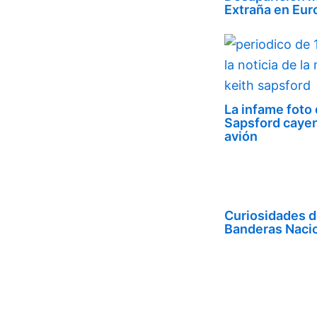
Extraña en Eur
La infame foto 
Sapsford caye
avión
Curiosidades d
Banderas Naci