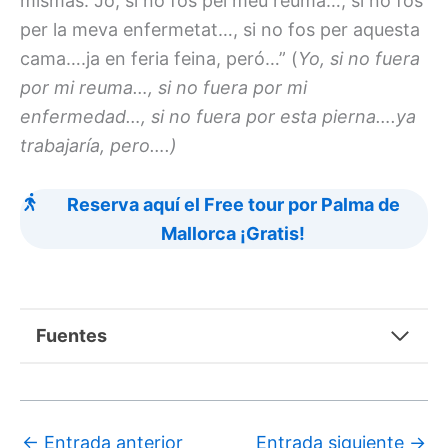
mismas:”Jo, si no fos pel meu reuma…, si no fos
per la meva enfermetat…, si no fos per aquesta
cama….ja en feria feina, peró…” (
Yo, si no fuera
por mi reuma…, si no fuera por mi
enfermedad…, si no fuera por esta pierna….ya
trabajaría, pero….)
Reserva aquí el Free tour por Palma de
Mallorca ¡Gratis!
Fuentes
←
Entrada anterior
Entrada siguiente
→