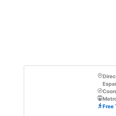
Direc
Espa
Coor
Metr
Free 