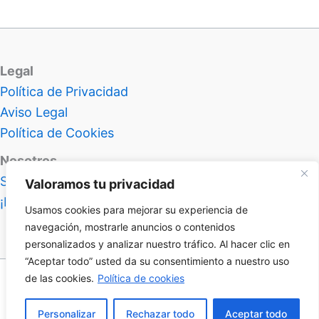
Legal
Política de Privacidad
Aviso Legal
Política de Cookies
Nosotros
Sobre Atlas Insolitus
Valoramos tu privacidad
¡Hablemos!
Usamos cookies para mejorar su experiencia de
navegación, mostrarle anuncios o contenidos
personalizados y analizar nuestro tráfico. Al hacer clic en
“Aceptar todo” usted da su consentimiento a nuestro uso
de las cookies.
Política de cookies
Nivel 99 en frikismo desbloqueado | Copyright © 2026
Atlas Insolitus
Personalizar
Rechazar todo
Aceptar todo