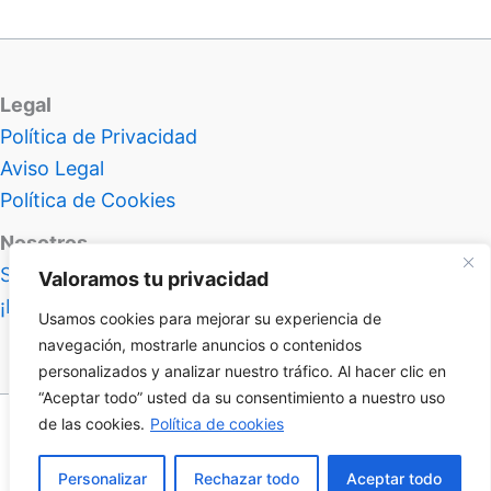
Legal
Política de Privacidad
Aviso Legal
Política de Cookies
Nosotros
Sobre Atlas Insolitus
Valoramos tu privacidad
¡Hablemos!
Usamos cookies para mejorar su experiencia de
navegación, mostrarle anuncios o contenidos
personalizados y analizar nuestro tráfico. Al hacer clic en
“Aceptar todo” usted da su consentimiento a nuestro uso
de las cookies.
Política de cookies
Nivel 99 en frikismo desbloqueado | Copyright © 2026
Atlas Insolitus
Personalizar
Rechazar todo
Aceptar todo