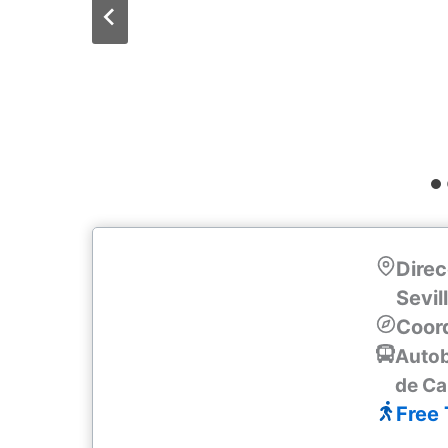
Direc
Sevil
Coor
Autob
de Ca
Free 