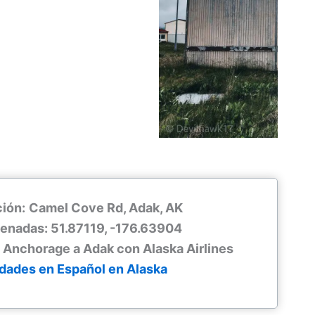
ión:
Camel Cove Rd, Adak, AK
enadas: 51.87119, -176.63904
 Anchorage a Adak con Alaska Airlines
idades en Español en Alaska