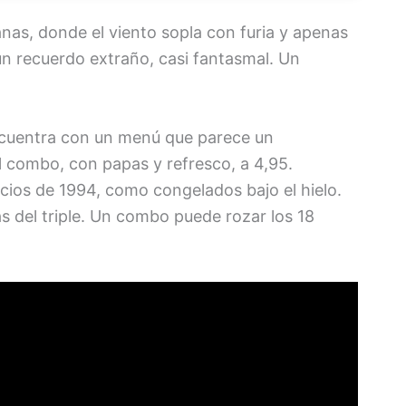
anas, donde el viento sopla con furia y apenas
n recuerdo extraño, casi fantasmal. Un
 encuentra con un menú que parece un
l combo, con papas y refresco, a 4,95.
ios de 1994, como congelados bajo el hielo.
 del triple. Un combo puede rozar los 18