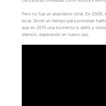
caricaturas olvidadas como Bobby’s World (
Pero no fue un abandono total. En 2009, 
local. Sirvió un tiempo para procesar hal
que en 2015 una tormenta lo dañó y volv
silencio, esperando un nuevo uso.