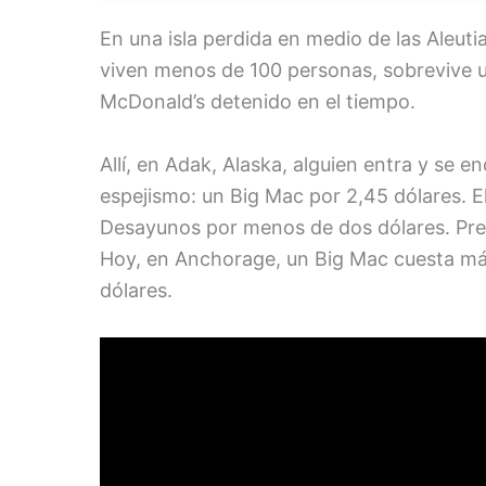
En una isla perdida en medio de las Aleuti
viven menos de 100 personas, sobrevive u
McDonald’s detenido en el tiempo.
Allí, en Adak, Alaska, alguien entra y se
espejismo: un Big Mac por 2,45 dólares. E
Desayunos por menos de dos dólares. Prec
Hoy, en Anchorage, un Big Mac cuesta más
dólares.