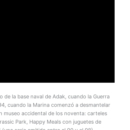
ro de la base naval de Adak, cuando la Guerra
1994, cuando la Marina comenzó a desmantelar
n museo accidental de los noventa: carteles
rassic Park, Happy Meals con juguetes de