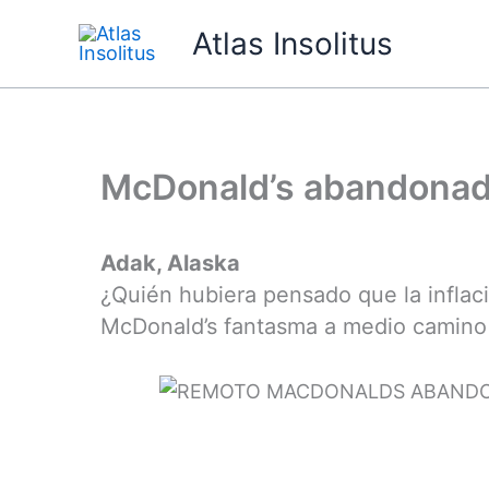
Ir
Atlas Insolitus
al
contenido
McDonald’s abandonado
Adak, Alaska
¿Quién hubiera pensado que la inflac
McDonald’s fantasma a medio camino 