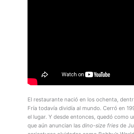
El restaurante nació en los ochenta, dent
Fría todavía dividía al mundo. Cerró en 
el lugar. Y desde entonces, quedó como u
que aún anuncian las
dino-size fries
de Ju