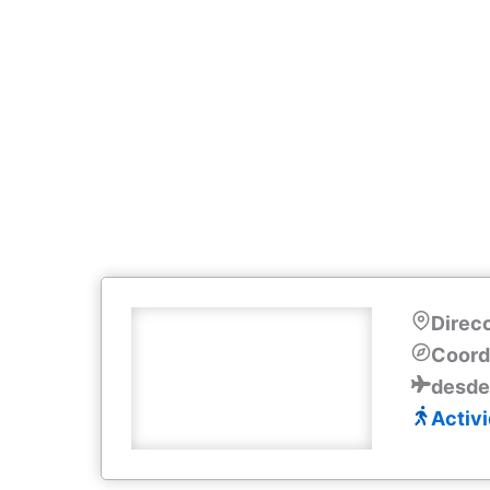
Direcc
Coord
desde
Activ