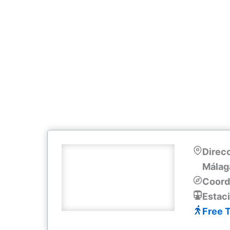
Direcc
Málag
Coord
Estac
Free 