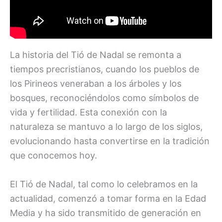
La historia del Tió de Nadal se remonta a
tiempos precristianos, cuando los pueblos de
los Pirineos veneraban a los árboles y los
bosques, reconociéndolos como símbolos de
vida y fertilidad. Esta conexión con la
naturaleza se mantuvo a lo largo de los siglos,
evolucionando hasta convertirse en la tradición
que conocemos hoy.
El Tió de Nadal, tal como lo celebramos en la
actualidad, comenzó a tomar forma en la Edad
Media y ha sido transmitido de generación en