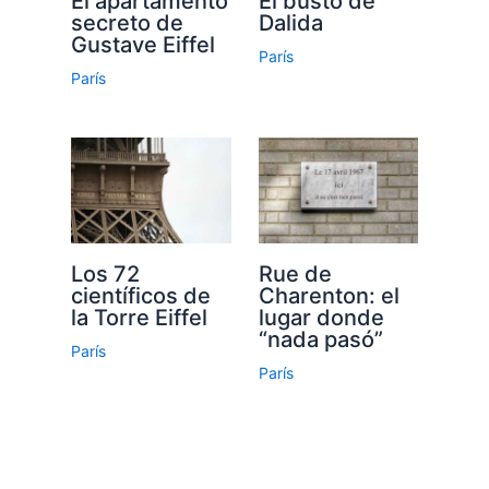
El apartamento
El busto de
secreto de
Dalida
Gustave Eiffel
París
París
Los 72
Rue de
científicos de
Charenton: el
la Torre Eiffel
lugar donde
“nada pasó”
París
París